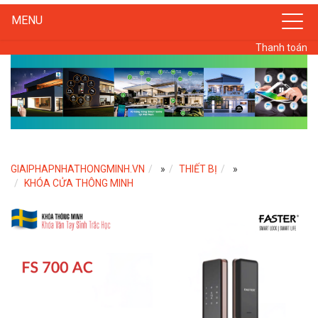
MENU
Thanh toán
GIAIPHAPNHATHONGMINH.VN
»
THIẾT BỊ
»
KHÓA CỬA THÔNG MINH