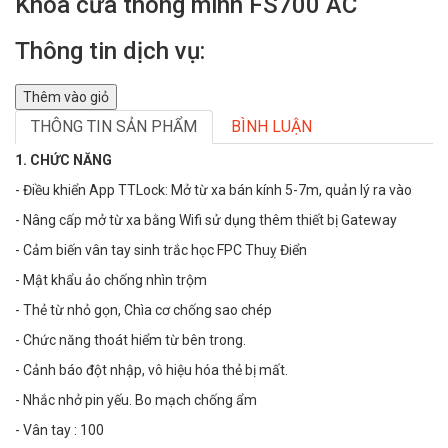
Khóa cửa thông minh FS700 AC
Thông tin dịch vụ:
Thêm vào giỏ
THÔNG TIN SẢN PHẨM
BÌNH LUẬN
1. CHỨC NĂNG
- Điều khiển App TTLock: Mở từ xa bán kính 5-7m, quản lý ra vào
- Nâng cấp mở từ xa bằng Wifi sử dụng thêm thiết bị Gateway
- Cảm biến vân tay sinh trắc học FPC Thuỵ Điển
- Mật khẩu ảo chống nhìn trộm
- Thẻ từ nhỏ gọn, Chìa cơ chống sao chép
- Chức năng thoát hiểm từ bên trong.
- Cảnh báo đột nhập, vô hiệu hóa thẻ bị mất.
- Nhắc nhở pin yếu. Bo mạch chống ẩm
- Vân tay : 100