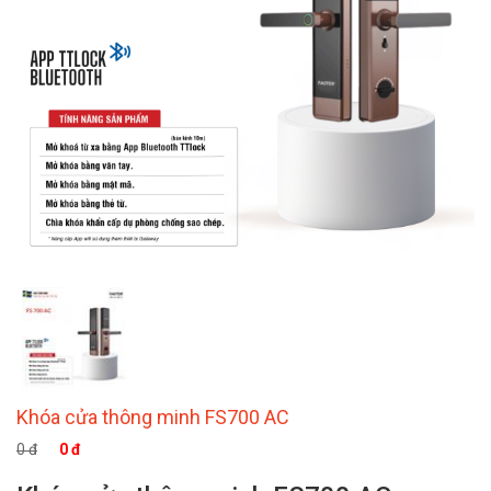
Khóa cửa thông minh FS700 AC
0 đ
0 đ