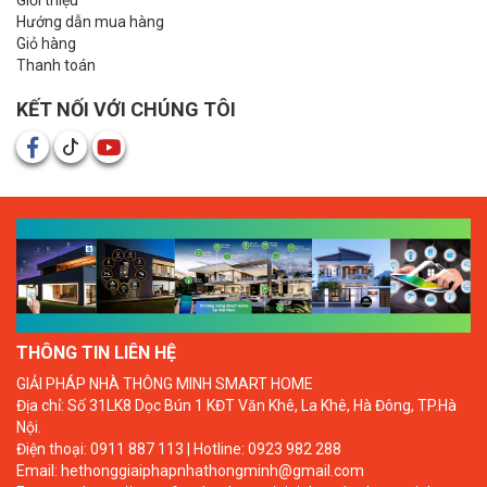
Giới thiệu
Hướng dẫn mua hàng
Giỏ hàng
Thanh toán
KẾT NỐI VỚI CHÚNG TÔI
THÔNG TIN LIÊN HỆ
GIẢI PHÁP NHÀ THÔNG MINH SMART HOME
Địa chỉ: Số 31LK8 Dọc Bún 1 KĐT Văn Khê, La Khê, Hà Đông, TP.Hà
Nội.
Điện thoại: 0911 887 113 | Hotline: 0923 982 288
Email: hethonggiaiphapnhathongminh@gmail.com