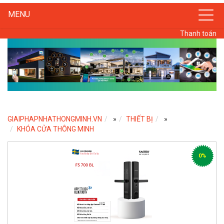
MENU
Thanh toán
GIAIPHAPNHATHONGMINH.VN
»
THIẾT BỊ
»
KHÓA CỬA THÔNG MINH
0%