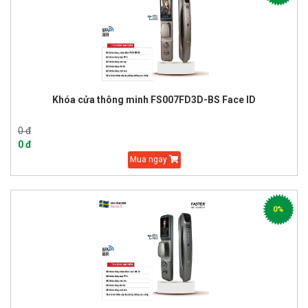
Khóa cửa thông minh FS007FD3D-BS Face ID
0 đ
0 đ
Mua ngay
0%