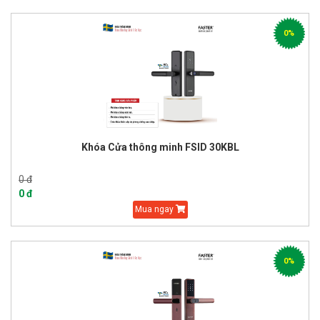
0%
Khóa Cửa thông minh FSID 30KBL
0 đ
0 đ
Mua ngay
0%