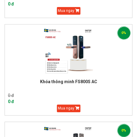
0 đ
Mua ngay
0%
Khóa thông minh FS800S AC
0 đ
0 đ
Mua ngay
0%