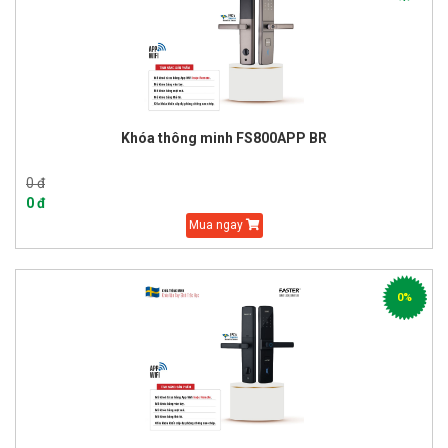
Khóa thông minh FS800APP BR
0 đ
0 đ
Mua ngay
0%