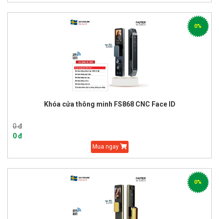
0%
Khóa cửa thông minh FS868 CNC Face ID
0 đ
0 đ
Mua ngay
0%