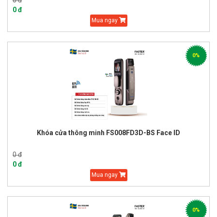
0 đ
0 đ
Mua ngay
0%
Khóa cửa thông minh FS008FD3D-BS Face ID
0 đ
0 đ
Mua ngay
0%